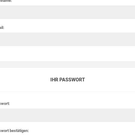
hname:
il:
IHR PASSWORT
swort:
wort bestätigen: