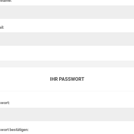
hname:
il:
IHR PASSWORT
swort:
wort bestätigen: