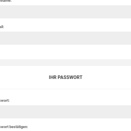
hname:
il:
IHR PASSWORT
swort:
wort bestätigen: