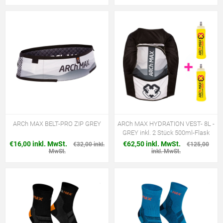
ARCh MAX BELT-PRO ZIP GREY
ARCh MAX HYDRATION VEST- 8L -
GREY inkl. 2 Stück 500ml-Flask
€16,00 inkl. MwSt.
€62,50 inkl. MwSt.
€32,00 inkl.
€125,00
MwSt.
inkl. MwSt.