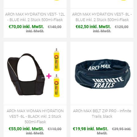
ARCh MAX HYDRATION VEST- 12L
ARCh MAX HYDRATION VEST- 8L -
- BLUE inkl. 2 Stück 500ml-Flask
BLUE inkl. 2 Stück 500ml-Flask
€70,00 inkl. MwSt.
€62,50 inkl. MwSt.
€140,00
€125,00
inkl. MwSt.
inkl. MwSt.
ARCh MAX WOMAN HYDRATION
ARCh MAX BELT ZIP PRO - Infinite
VEST- 6L - BLACK inkl. 2 Stück
Trails, black
500ml-Flask
€55,00 inkl. MwSt.
€19,98 inkl. MwSt.
€110,00
€39,95 inkl.
inkl. MwSt.
MwSt.