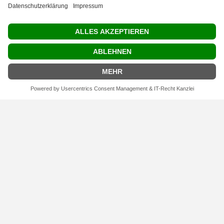
ARCh MAX ARCHFIT RUN SHORT,
ARCh MAX ARCHFIT RUN SHORT,
ATMUNGSAKTIVE LAUFSOCKE
ATMUNGSAKTIVE LAUFSOCKE
KURZER SCHAFT - PINK FLUOR
KURZER SCHAFT - YELLOW
FLUOR
€8,00 inkl. MwSt.
€8,00 inkl. MwSt.
€16,00 inkl.
€16,00 inkl.
MwSt.
MwSt.
FILTEREINSTELLUNGEN
ARCh MAX BELT-PRO GREY
ARCh MAX BELT-PRO PLUS
BLACK
€15,00 inkl. MwSt.
€16,00 inkl. MwSt.
€30,00 inkl.
€32,00 inkl.
MwSt.
MwSt.