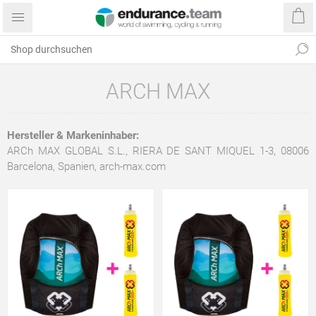
ARCH MAX
Hersteller & Markeninhaber:
ARCh MAX GLOBAL S.L., RIERA DE SANT MIQUEL 1-3, 08006
Barcelona, Spanien,
arch-max.com