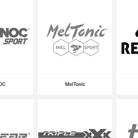
OC
MelTonic