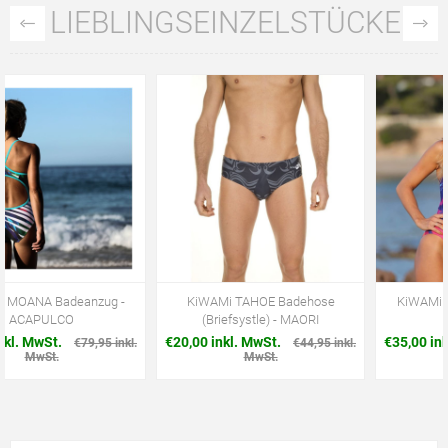
LIEBLINGSEINZELSTÜCKE
KiWAMi TAHOE Badehose
KiWAMi MOANA Badeanzug -
(Briefsystle) - MAORI
TWIST
€20,00 inkl. MwSt.
€35,00 inkl. MwSt.
€44,95 inkl.
€79,95 inkl.
MwSt.
MwSt.