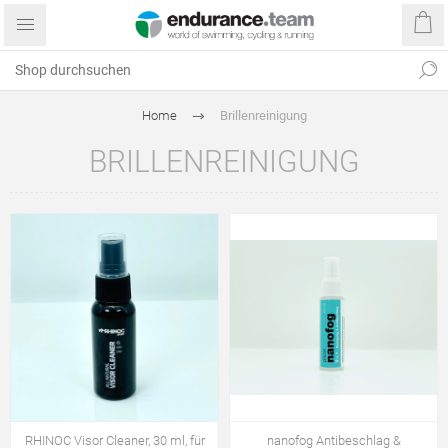
Home
Brillenreinigung
BRILLENREINIGUNG
RHINOC Visor Cleaner, 30 ml, für
nanofog Antibeschlag &