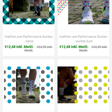
triathlon.one Performance Socken
triathlon.one Performance Socken
- karos
- punkte bunt
€12,48 inkl. MwSt.
€12,48 inkl. MwSt.
€24,95 inkl.
€24,95 inkl.
MwSt.
MwSt.