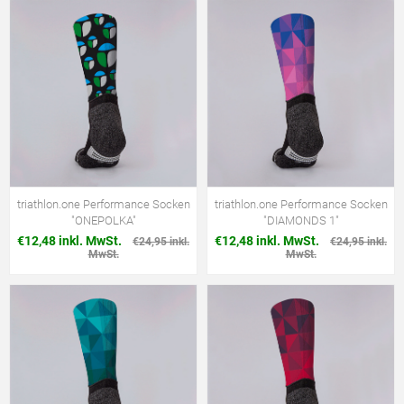
triathlon.one Performance Socken
triathlon.one Performance Socken
"ONEPOLKA"
"DIAMONDS 1"
€12,48 inkl. MwSt.
€12,48 inkl. MwSt.
€24,95 inkl.
€24,95 inkl.
MwSt.
MwSt.