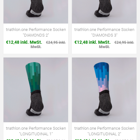
triathlon.one Performance Socken
triathlon.one Performance Socken
"DIAMONDS 2"
"DIAMONDS 3"
€12,48 inkl. MwSt.
€12,48 inkl. MwSt.
€24,95 inkl.
€24,95 inkl.
MwSt.
MwSt.
triathlon.one Performance Socken
triathlon.one Performance Socken
"LONGITUDINAL 1"
"LONGITUDINAL 2"