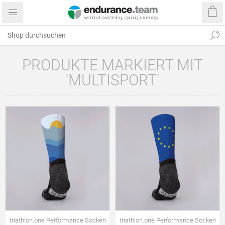
PRODUKTE MARKIERT MIT
'MULTISPORT'
triathlon.one Performance Socken
triathlon.one Performance Socken