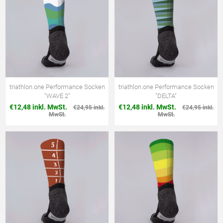
triathlon.one Performance Socken
triathlon.one Performance Socken
"WAVE 2"
"DELTA"
€12,48 inkl. MwSt.
€12,48 inkl. MwSt.
€24,95 inkl.
€24,95 inkl.
MwSt.
MwSt.