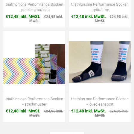
triathlon.one Performance Socken
triathlon.one Performance Socken
- punkte grau/blau
- grau/lime
€12,48 inkl. MwSt.
€12,48 inkl. MwSt.
€24,95 inkl.
€24,95 inkl.
MwSt.
MwSt.
triathlon.one Performance Socken
triathlon.one Performance Socken
- strichmuster
- lovecleansport
€12,48 inkl. MwSt.
€12,48 inkl. MwSt.
€24,95 inkl.
€24,95 inkl.
MwSt.
MwSt.