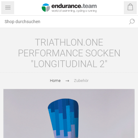
TRIATHLON.ONE
PERFORMANCE SOCKEN
"LONGITUDINAL 2"
Home
Zubehör