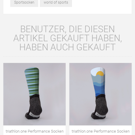
Sportsocken
world of sports
BENUTZER, DIE DIESEN
ARTIKEL GEKAUFT HABEN,
HABEN AUCH GEKAUFT
triathlon.one Performance Socken
triathlon.one Performance Socken