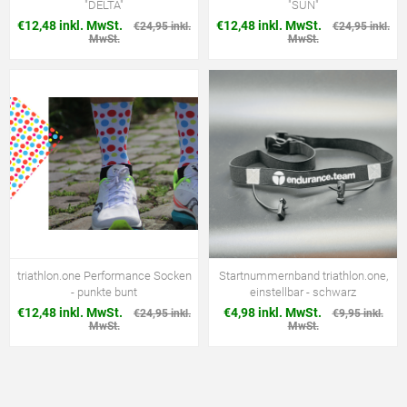
"DELTA"
"SUN"
€12,48 inkl. MwSt.
€12,48 inkl. MwSt.
€24,95 inkl.
€24,95 inkl.
MwSt.
MwSt.
triathlon.one Performance Socken
Startnummernband triathlon.one,
- punkte bunt
einstellbar - schwarz
€12,48 inkl. MwSt.
€4,98 inkl. MwSt.
€24,95 inkl.
€9,95 inkl.
MwSt.
MwSt.