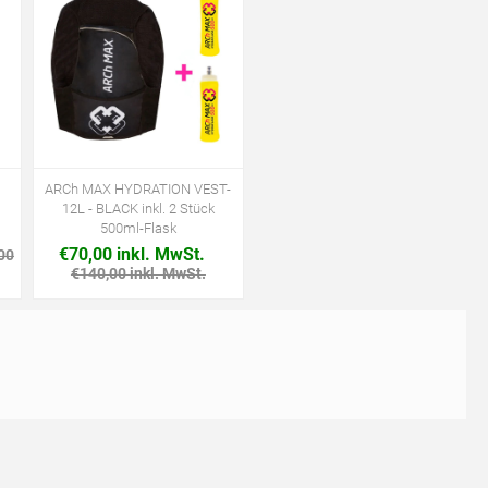
ARCh MAX HYDRATION VEST-
ARCh MAX HYDRATION VEST-
12L - BLACK inkl. 2 Stück
8L - BLACK inkl. 2 Stück 500ml-
500ml-Flask
Flask
€70,00 inkl. MwSt.
€62,50 inkl. MwSt.
00
€140,00 inkl. MwSt.
€125,00 inkl. MwSt.