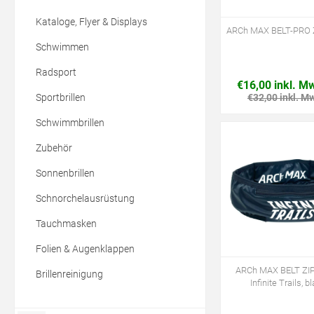
Kataloge, Flyer & Displays
ARCh MAX BELT-PRO 
Schwimmen
Radsport
€16,00 inkl. M
Sportbrillen
€32,00 inkl. M
Schwimmbrillen
Zubehör
Sonnenbrillen
Schnorchelausrüstung
Tauchmasken
Folien & Augenklappen
ARCh MAX BELT ZIP
Brillenreinigung
Infinite Trails, b