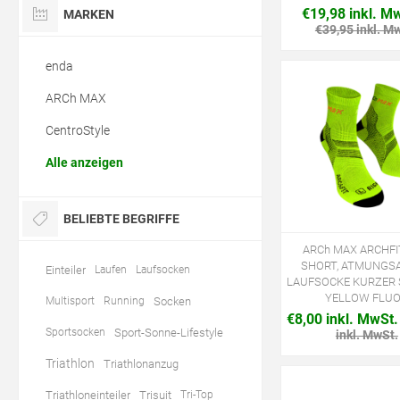
€19,98 inkl. M
MARKEN
€39,95 inkl. M
enda
ARCh MAX
CentroStyle
Alle anzeigen
BELIEBTE BEGRIFFE
ARCh MAX ARCHFI
SHORT, ATMUNGSA
Einteiler
Laufen
Laufsocken
LAUFSOCKE KURZER 
YELLOW FLU
Multisport
Running
Socken
€8,00 inkl. MwSt.
Sportsocken
Sport-Sonne-Lifestyle
inkl. MwSt.
Triathlon
Triathlonanzug
Triathloneinteiler
Trisuit
Tri-Top