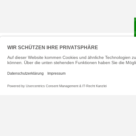
ARCh MAX UNGRA
ULTRALIGHT
ATMUNGSAKTIVE LA
LANGER SCHAFT -
€17,00 inkl. M
€34,00 inkl. M