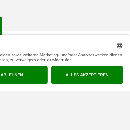
ML
ARCh MAX CONE FLASK 500ml
ARCh MAX SPORT SHORTS
MAN - BLACK
€10,25 inkl. MwSt.
€16,00 inkl. MwSt.
50
€20,50 inkl. MwSt.
€32,00 inkl. MwSt.