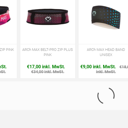
ZIP PINK
ARCh MAX BELT-PRO ZIP PLUS
ARCh MAX HEAD BAND
PINK
UNISEX
wSt.
€17,00 inkl. MwSt.
€9,00 inkl. MwSt.
€18,
wSt.
€34,00 inkl. MwSt.
inkl. MwSt.