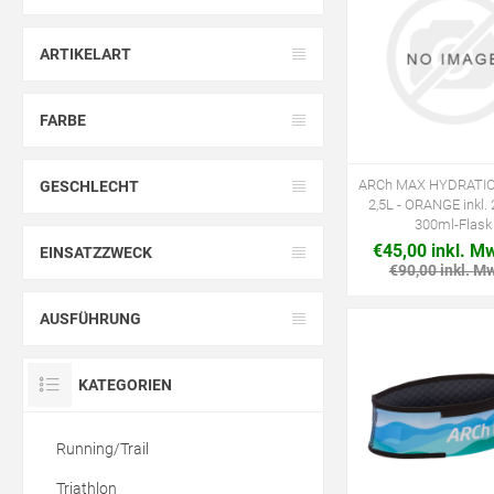
ARTIKELART
FARBE
ARCh MAX HYDRATIO
GESCHLECHT
2,5L - ORANGE inkl. 
300ml-Flask
€45,00 inkl. M
EINSATZZWECK
€90,00 inkl. M
AUSFÜHRUNG
KATEGORIEN
Running/Trail
Triathlon