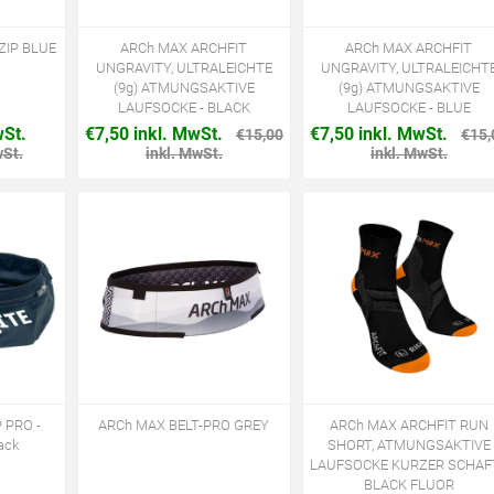
ZIP BLUE
ARCh MAX ARCHFIT
ARCh MAX ARCHFIT
UNGRAVITY, ULTRALEICHTE
UNGRAVITY, ULTRALEICHT
(9g) ATMUNGSAKTIVE
(9g) ATMUNGSAKTIVE
LAUFSOCKE - BLACK
LAUFSOCKE - BLUE
wSt.
€7,50 inkl. MwSt.
€7,50 inkl. MwSt.
€15,00
€15,
wSt.
inkl. MwSt.
inkl. MwSt.
 PRO -
ARCh MAX BELT-PRO GREY
ARCh MAX ARCHFIT RUN
lack
SHORT, ATMUNGSAKTIVE
LAUFSOCKE KURZER SCHAFT
BLACK FLUOR