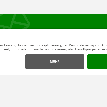
VITY
ARCh MAX UNGRAVITY
ARCh MAX SOFT FLASK 300
,
ULTRALIGHT,
UFSOCKE
ATMUNGSAKTIVE LAUFSOCKE
 BLACK
LANGER SCHAFT - YELLOW
wSt.
€17,00 inkl. MwSt.
€8,25 inkl. MwSt.
€16,
wSt.
€34,00 inkl. MwSt.
inkl. MwSt.