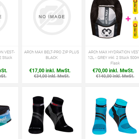
N VEST-
ARCh MAX BELT-PRO ZIP PLUS
ARCh MAX HYDRATION VES
2 Stück
BLACK
12L - GREY inkl. 2 Stück 500m
Flask
wSt.
€17,00 inkl. MwSt.
€70,00 inkl. MwSt.
wSt.
€34,00 inkl. MwSt.
€140,00 inkl. MwSt.