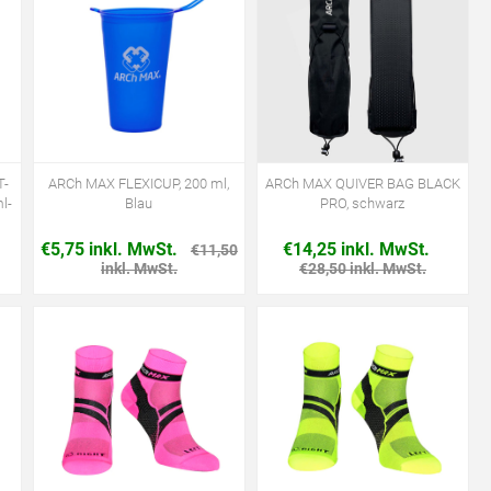
T-
ARCh MAX FLEXICUP, 200 ml,
ARCh MAX QUIVER BAG BLACK
l-
Blau
PRO, schwarz
€5,75 inkl. MwSt.
€14,25 inkl. MwSt.
€11,50
inkl. MwSt.
€28,50 inkl. MwSt.