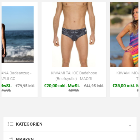
KiWAMi TAHOE Badehose
KiWAMi MOANA Badeanzug -
(Briefsystle) - MAORI
TWIST
€20,00 inkl. MwSt.
€35,00 inkl. MwSt.
€44,95 inkl.
€79,95 inkl.
MwSt.
MwSt.
KATEGORIEN
MARKEN