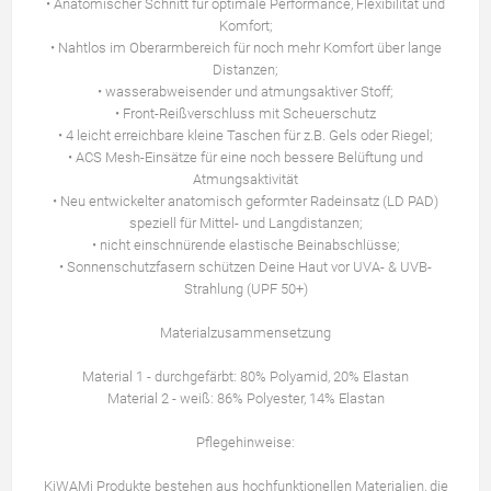
• Anatomischer Schnitt für optimale Performance, Flexibilität und
Komfort;
• Nahtlos im Oberarmbereich für noch mehr Komfort über lange
Distanzen;
• wasserabweisender und atmungsaktiver Stoff;
• Front-Reißverschluss mit Scheuerschutz
• 4 leicht erreichbare kleine Taschen für z.B. Gels oder Riegel;
• ACS Mesh-Einsätze für eine noch bessere Belüftung und
Atmungsaktivität
• Neu entwickelter anatomisch geformter Radeinsatz (LD PAD)
speziell für Mittel- und Langdistanzen;
• nicht einschnürende elastische Beinabschlüsse;
• Sonnenschutzfasern schützen Deine Haut vor UVA- & UVB-
Strahlung (UPF 50+)
Materialzusammensetzung
Material 1 - durchgefärbt: 80% Polyamid, 20% Elastan
Material 2 - weiß: 86% Polyester, 14% Elastan
Pflegehinweise:
KiWAMi Produkte bestehen aus hochfunktionellen Materialien, die