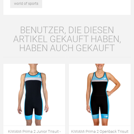
world of sports
BENUTZER, DIE DIESEN
ARTIKEL GEKAUFT HABEN,
HABEN AUCH GEKAUFT
KiWAMi Prima 2 Junior Trisuit -
KiWAMi Prima 2 Openback Trisuit