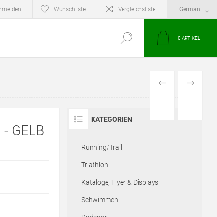
nmelden
Wunschliste
Vergleichsliste
0
ARTIKEL
VORHERIGES
NÄCHSTE
PRODUKT
PRODUKT
KATEGORIEN
 - GELB
Running/Trail
Triathlon
Kataloge, Flyer & Displays
Schwimmen