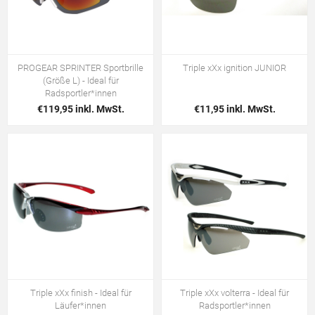
PROGEAR SPRINTER Sportbrille
Triple xXx ignition JUNIOR
(Größe L) - Ideal für
Radsportler*innen
€119,95 inkl. MwSt.
€11,95 inkl. MwSt.
Triple xXx finish - Ideal für
Triple xXx volterra - Ideal für
Läufer*innen
Radsportler*innen