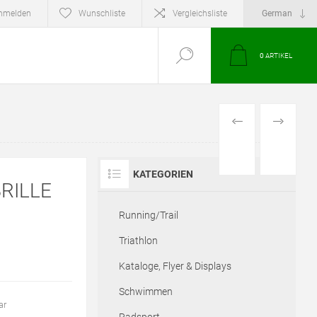
nmelden
Wunschliste
Vergleichsliste
0
ARTIKEL
VORHERIGES
NÄCHSTE
PRODUKT
PRODUKT
KATEGORIEN
RILLE
Running/Trail
Triathlon
Kataloge, Flyer & Displays
Schwimmen
ar