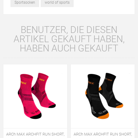
Sportsocken
world of sports
BENUTZER, DIE DIESEN
ARTIKEL GEKAUFT HABEN,
HABEN AUCH GEKAUFT
ARCh MAX ARCHFIT RUN SHORT,
ARCh MAX ARCHFIT RUN SHORT,