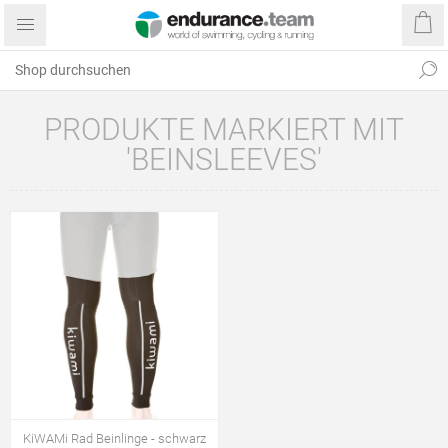
PRODUKTE MARKIERT MIT
'BEINSLEEVES'
KiWAMi Rad Beinlinge - schwarz