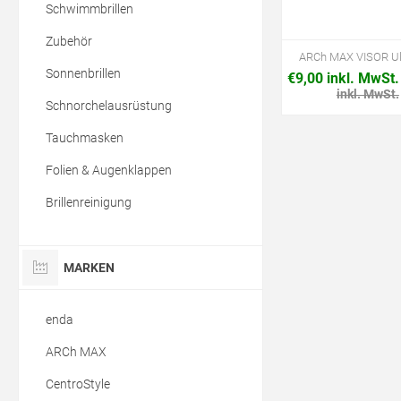
Schwimmbrillen
Zubehör
ARCh MAX VISOR Ult
Sonnenbrillen
€9,00 inkl. MwSt.
inkl. MwSt.
Schnorchelausrüstung
Tauchmasken
Folien & Augenklappen
Brillenreinigung
MARKEN
enda
ARCh MAX
CentroStyle