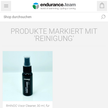
PRODUKTE MARKIERT MIT
'REINIGUNG'
RHINOC Visor Cleaner, 30 ml, für