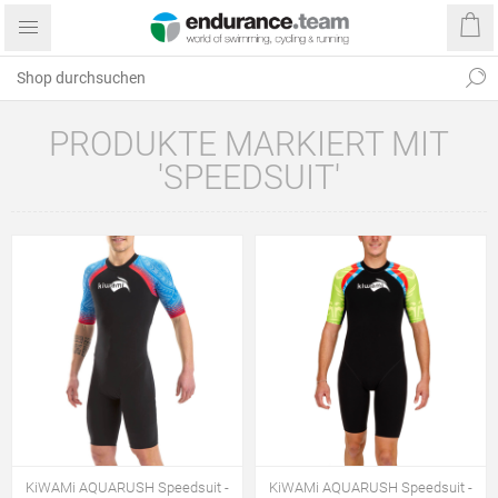
PRODUKTE MARKIERT MIT
'SPEEDSUIT'
KiWAMi AQUARUSH Speedsuit -
KiWAMi AQUARUSH Speedsuit -