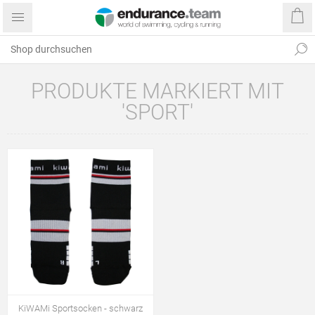
PRODUKTE MARKIERT MIT
'SPORT'
KiWAMi Sportsocken - schwarz