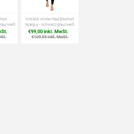
hort
KiWAMi Winter-Rad Bibshort
grau/weiß
Ispeguy - schwarz/grau/weiß
wSt.
€99,00 inkl. MwSt.
wSt.
€109,95 inkl. MwSt.