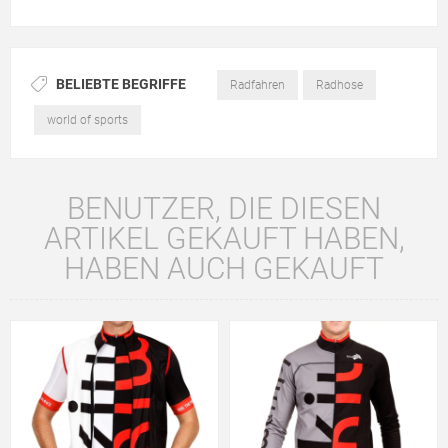
BELIEBTE BEGRIFFE
Radfahren
Radhose
world of sports
BENUTZER, DIE DIESEN
ARTIKEL GEKAUFT HABEN,
HABEN AUCH GEKAUFT