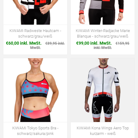
KiWAMi Radweste Hautcam -
KiWAMi Winter-Radjacke Marie
schwarz/grau/weiß
Blanque - schwarz/grau/weiß
€60,00 inkl. MwSt.
€99,00 inkl. MwSt.
€89,95 inkl.
€159,95
MwSt.
inkl. MwSt.
KiWAMi Tokyo Sports Bra -
KiWAMi Kona Wings Aero Top
schwarz/sakura/pink
kurzarm - weiß