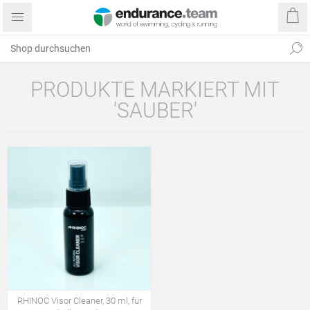
PRODUKTE MARKIERT MIT
'SAUBER'
RHINOC Visor Cleaner, 30 ml, für