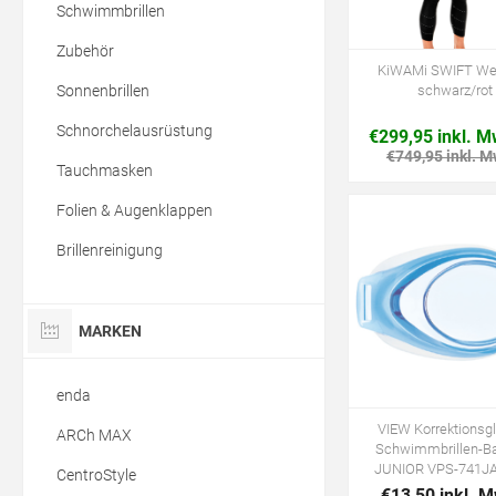
Schwimmbrillen
Zubehör
KiWAMi SWIFT Wet
Sonnenbrillen
schwarz/rot
Schnorchelausrüstung
€299,95 inkl. M
€749,95 inkl. M
Tauchmasken
Folien & Augenklappen
Brillenreinigung
MARKEN
enda
VIEW Korrektionsgl
ARCh MAX
Schwimmbrillen-B
JUNIOR VPS-741JA 
CentroStyle
€13,50 inkl. 