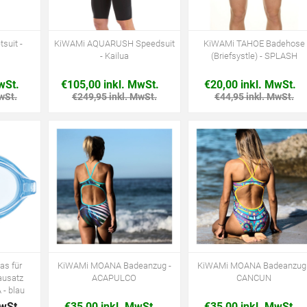
suit -
KiWAMi AQUARUSH Speedsuit
KiWAMi TAHOE Badehose
- Kailua
(Briefsystle) - SPLASH
wSt.
€105,00 inkl. MwSt.
€20,00 inkl. MwSt.
wSt.
€249,95 inkl. MwSt.
€44,95 inkl. MwSt.
as für
KiWAMi MOANA Badeanzug -
KiWAMi MOANA Badeanzug 
ausatz
ACAPULCO
CANCUN
- blau
MwSt.
€35,00 inkl. MwSt.
€35,00 inkl. MwSt.