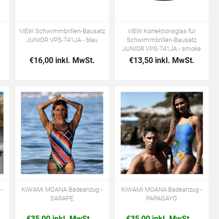
VIEW Schwimmbrillen-Bausatz
VIEW Korrektionsglas für
JUNIOR VPS-741JA - blau
Schwimmbrillen-Bausatz
JUNIOR VPS-741JA - smoke
€16,00 inkl. MwSt.
€13,50 inkl. MwSt.
-
KiWAMi MOANA Badeanzug -
KiWAMi MOANA Badeanzug -
SARAPE
PAPAGAYO
€35,00 inkl. MwSt.
€35,00 inkl. MwSt.