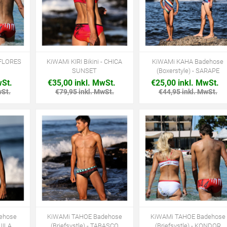
- FLORES
KiWAMi KIRI Bikini - CHICA
KiWAMi KAHA Badehose
SUNSET
(Boxerstyle) - SARAPE
wSt.
€35,00 inkl. MwSt.
€25,00 inkl. MwSt.
wSt.
€79,95 inkl. MwSt.
€44,95 inkl. MwSt.
ehose
KiWAMi TAHOE Badehose
KiWAMi TAHOE Badehose
GUILA
(Briefsystle) - TABASCO
(Briefsystle) - KONDOR