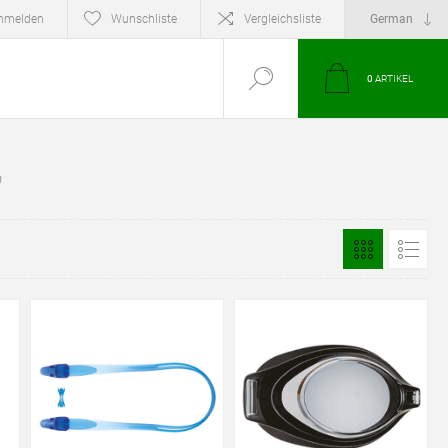
nmelden
Wunschliste
Vergleichsliste
0
ARTIKEL
'