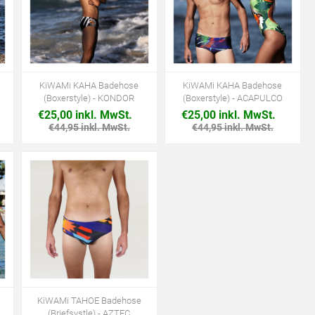
KiWAMi KAHA Badehose
KiWAMi KAHA Badehose
(Boxerstyle) - KONDOR
(Boxerstyle) - ACAPULCO
€25,00 inkl. MwSt.
€25,00 inkl. MwSt.
€44,95 inkl. MwSt.
€44,95 inkl. MwSt.
KiWAMi TAHOE Badehose
(Briefsystle) - AZTEC