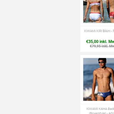
KiWAMi KIRI Bikini 
€35,00 inkl. M
€79,95 inkl. M
KiWAMi KAHA Bad
(Boxerstyle) - A