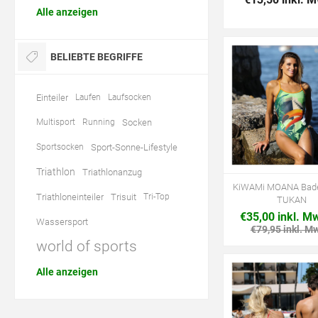
Alle anzeigen
BELIEBTE BEGRIFFE
Einteiler
Laufen
Laufsocken
Multisport
Running
Socken
Sportsocken
Sport-Sonne-Lifestyle
Triathlon
Triathlonanzug
KiWAMi MOANA Bade
Triathloneinteiler
Trisuit
Tri-Top
TUKAN
€35,00 inkl. M
Wassersport
€79,95 inkl. M
world of sports
Alle anzeigen