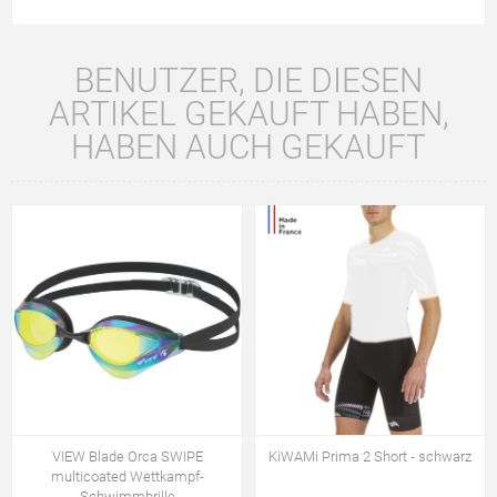
BENUTZER, DIE DIESEN
ARTIKEL GEKAUFT HABEN,
HABEN AUCH GEKAUFT
VIEW Blade Orca SWIPE
KiWAMi Prima 2 Short - schwarz
multicoated Wettkampf-
Schwimmbrille