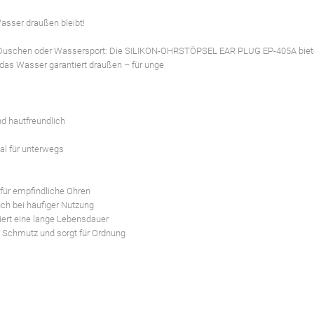
ser draußen bleibt!
n, Duschen oder Wassersport: Die SILIKON-OHRSTÖPSEL EAR PLUG EP-405A biet
 das Wasser garantiert draußen – für unge
d hautfreundlich
al für unterwegs
 für empfindliche Ohren
ch bei häufiger Nutzung
iert eine lange Lebensdauer
r Schmutz und sorgt für Ordnung