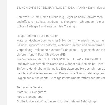
SILIKON-OHRSTÖPSEL EAR PLUG EP-405A, 1 PAAR – Damit das Was
Schützen Sie Ihre Ohren zuverlässig – egal, ob beim Schwimme
und effektiven Schutz. Mit diesen Silikongummi Ohrstöpseln bleibt
trübten Badespaß und entspanntes Training.
Hauptmerkmale auf einen Blick
Material: Hochwertiger, weicher Silikongummi – anschmiegsam un
Design: Ergonomisch geformt, leicht einzusetzen und zu entfernen
Verpackung: Praktische Kunststoff-Schutzbox – hygienisch und ide
Lieferumfang: 1 Paar Ohrstöpsel (PE)
Ihre Vorteile mit den SILIKON-OHRSTÖPSEL EAR PLUG EP-405A
Effektiver Wasserschutz: Damit das Wasser draußen bleibt – ideal
Einfache Handhabung: Schnelles Einsetzen und Herausnehmen, au
Langlebig & Wiederverwendbar: Das robuste Silikonmaterial garant
Hygienisch aufbewahrt: Die mitgelieferte Kunststoffbox schützt vo
Technische Details
Material: Silikongummi
Farbe: Transparent
Größe: Universalgröße, passend für die meisten Gehörgänge