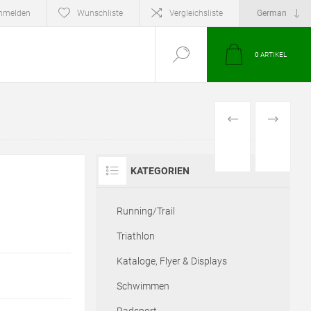
nmelden
Wunschliste
Vergleichsliste
0
ARTIKEL
VORHERIGES
NÄCHSTE
PRODUKT
PRODUKT
KATEGORIEN
Running/Trail
Triathlon
Kataloge, Flyer & Displays
Schwimmen