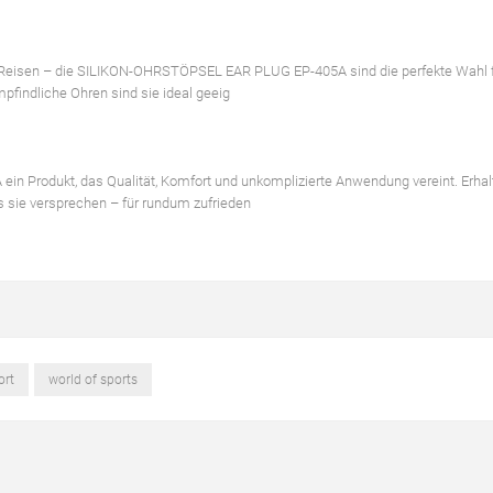
Reisen – die SILIKON-OHRSTÖPSEL EAR PLUG EP-405A sind die perfekte Wahl für
pfindliche Ohren sind sie ideal geeig
Produkt, das Qualität, Komfort und unkomplizierte Anwendung vereint. Erhal
s sie versprechen – für rundum zufrieden
ort
world of sports