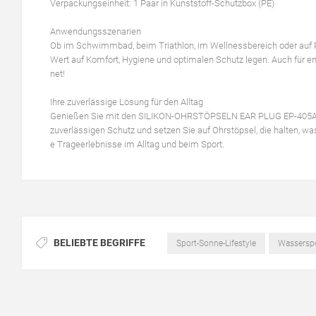
Verpackungseinheit: 1 Paar in Kunststoff-Schutzbox (PE)
Anwendungsszenarien
Ob im Schwimmbad, beim Triathlon, im Wellnessbereich oder auf 
Wert auf Komfort, Hygiene und optimalen Schutz legen. Auch für em
net!
Ihre zuverlässige Lösung für den Alltag
Genießen Sie mit den SILIKON-OHRSTÖPSELN EAR PLUG EP-405A ein 
zuverlässigen Schutz und setzen Sie auf Ohrstöpsel, die halten, wa
e Trageerlebnisse im Alltag und beim Sport.
BELIEBTE BEGRIFFE
Sport-Sonne-Lifestyle
Wassersp