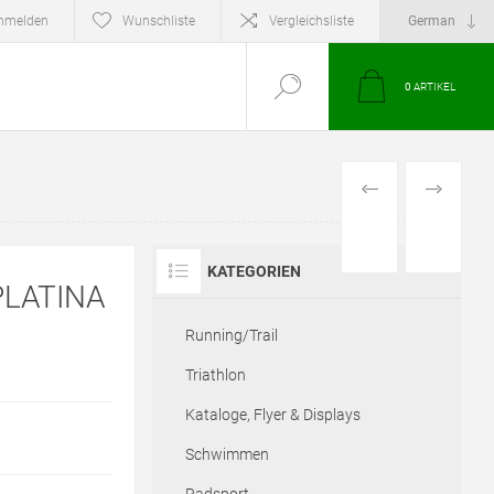
nmelden
Wunschliste
Vergleichsliste
0
ARTIKEL
VORHERIGES
NÄCHSTE
PRODUKT
PRODUKT
KATEGORIEN
LATINA
Running/Trail
Triathlon
Kataloge, Flyer & Displays
Schwimmen