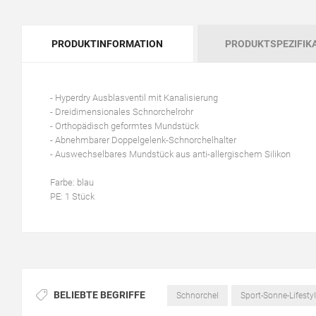
PRODUKTINFORMATION
PRODUKTSPEZIFIK
- Hyperdry Ausblasventil mit Kanalisierung
- Dreidimensionales Schnorchelrohr
- Orthopädisch geformtes Mundstück
- Abnehmbarer Doppelgelenk-Schnorchelhalter
- Auswechselbares Mundstück aus anti-allergischem Silikon
Farbe: blau
PE: 1 Stück
BELIEBTE BEGRIFFE
Schnorchel
Sport-Sonne-Lifesty