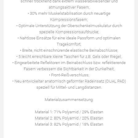
schnell trocknend dank extrem wasserabweisender und
atmungsaktiver Fasern;
• 30% mehr Muskelstabilisation durch neuartige
Kompressionsfasern;
• Optimale Unterstützung der Oberschenkelmuskulatur durch
spezielle Kompressionsaufdrucke;
• Nahtlose Einsätze für eine ideale Passform und optimalen
Tragekomfort;
• Breite, nicht einschnürende elastische Beinabschlüsse;
• 5 leicht erreichbare kleine Taschen für z.B. Gels oder Riegel;
• Eingearbeitete Reflektoren im Beinabschluss bzw. reflektierende
Fasern verbessern die Sichtbarkeit in der Dunkelheit;
• Front-Reißverschluss;
• Neu entwickelter anatomisch geformter Radeinsatz (DUAL PAD)
speziell für Mittel- und Langdistanzen.
Materialzusammensetzung:
Material 1: 71% Polyamid / 29% Elastan
Material 2: 80% Polyamid / 20% Elastan
Material 3: 82% Polyamid / 18% Elastan