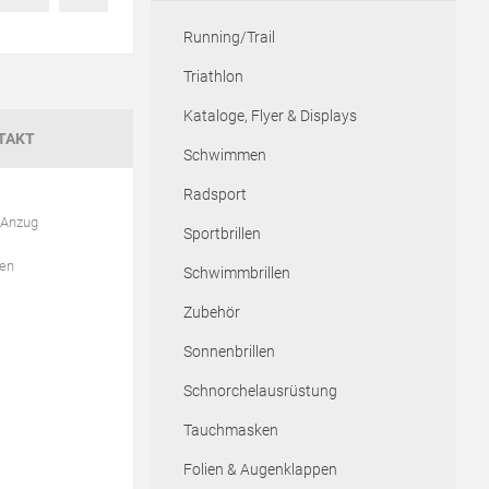
Running/Trail
Triathlon
Kataloge, Flyer & Displays
TAKT
Schwimmen
Radsport
r Anzug
Sportbrillen
gen
Schwimmbrillen
Zubehör
Sonnenbrillen
Schnorchelausrüstung
Tauchmasken
Folien & Augenklappen