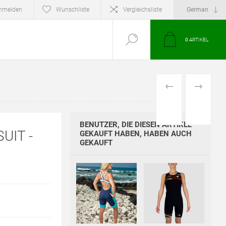
nmelden
Wunschliste
Vergleichsliste
0
ARTIKEL
VORHERIGES
NÄCHSTE
PRODUKT
PRODUKT
BENUTZER, DIE DIESEN ARTIKEL
UIT -
GEKAUFT HABEN, HABEN AUCH
GEKAUFT