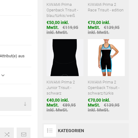
KiWAMi Prima
KiWAMi Prima 2
Openback Trisuit -
Race Trisuit - edition
blau/türkis/weiß
€50,00 inkl.
€70,00 inkl.
MwSt.
€119,95
MwSt.
€139,95
inkl. MwSt.
inkl. MwSt.
ttribut(e) aus
KiWAMi Prima 2
KiWAMi Prima 2
Junior Trisuit -
Openback Trisuit -
schwarz
schwarz/türkis
€40,00 inkl.
€70,00 inkl.
MwSt.
€89,95
MwSt.
€139,95
inkl. MwSt.
inkl. MwSt.
KATEGORIEN