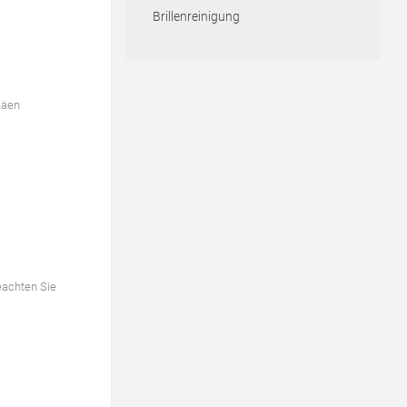
Brillenreinigung
näen
eachten Sie