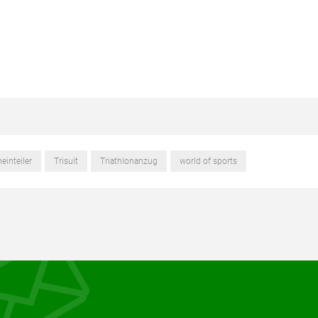
einteiler
Trisuit
Triathlonanzug
world of sports