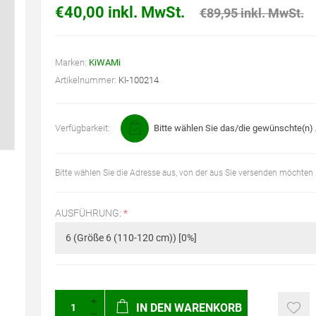
€40,00 inkl. MwSt.
€89,95 inkl. MwSt.
Marken:
KiWAMi
Artikelnummer:
KI-100214
Verfügbarkeit:
Bitte wählen Sie das/die gewünschte(n) A
Bitte wählen Sie die Adresse aus, von der aus Sie versenden möchten
AUSFÜHRUNG:
*
IN DEN WARENKORB