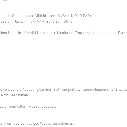
 für die Sprint- bis zur Mitteldistanz (KiWAMi MONO-PAD)
schluss am Rücken mit KiWAMi-Band zum Öffnen
 einer Hand. Im KiWAMi-Hauptsitz in Montardon/Pau nahe der atlantischen Pyre
rfekt auf die Ausübung der drei Triathlonsportarten zugeschnitten sind. Bitte b
i Produkten haben.
 lauwarmen/kaltem Wasser ausspülen;
ngen), um überschüssiges Wasser zu entfernen;