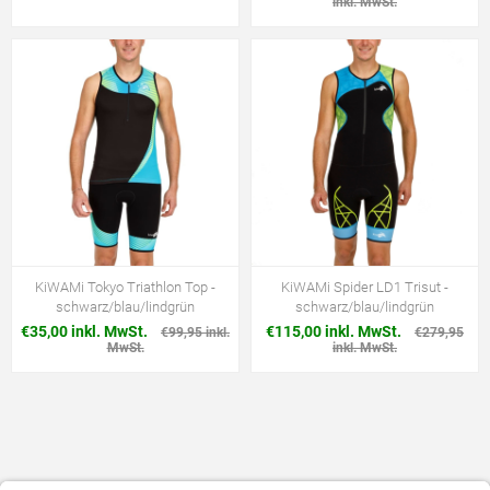
inkl. MwSt.
KiWAMi Tokyo Triathlon Top -
KiWAMi Spider LD1 Trisut -
schwarz/blau/lindgrün
schwarz/blau/lindgrün
€35,00 inkl. MwSt.
€115,00 inkl. MwSt.
€99,95 inkl.
€279,95
MwSt.
inkl. MwSt.