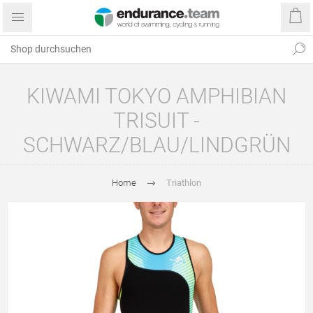
KIWAMI TOKYO AMPHIBIAN
TRISUIT -
SCHWARZ/BLAU/LINDGRÜN
Home
Triathlon