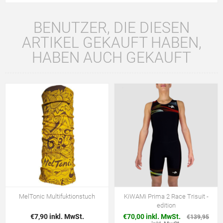
BENUTZER, DIE DIESEN
ARTIKEL GEKAUFT HABEN,
HABEN AUCH GEKAUFT
MelTonic Multifuktionstuch
KiWAMi Prima 2 Race Trisuit -
edition
€7,90 inkl. MwSt.
€70,00 inkl. MwSt.
€139,95