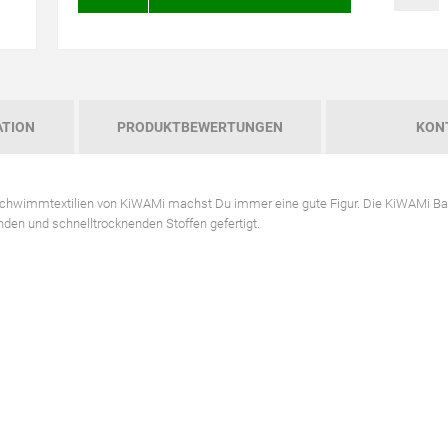
ATION
PRODUKTBEWERTUNGEN
KON
 Schwimmtextilien von KiWAMi machst Du immer eine gute Figur. Die KiWAMi 
en und schnelltrocknenden Stoffen gefertigt.