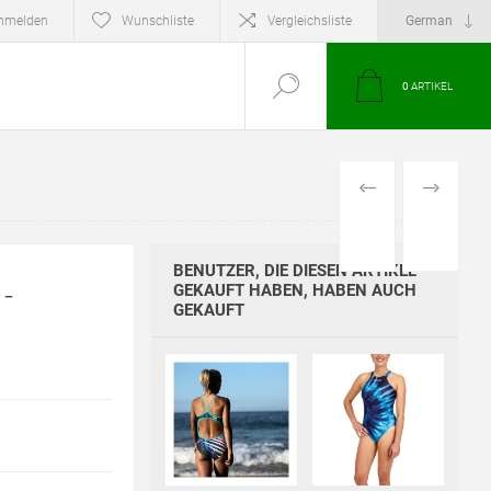
nmelden
Wunschliste
Vergleichsliste
0
ARTIKEL
VORHERIGES
NÄCHSTE
PRODUKT
PRODUKT
BENUTZER, DIE DIESEN ARTIKEL
-
GEKAUFT HABEN, HABEN AUCH
GEKAUFT