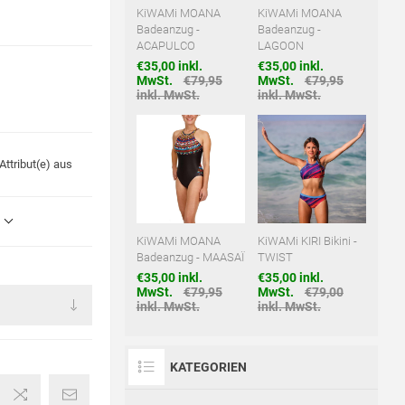
KiWAMi MOANA
KiWAMi MOANA
Badeanzug -
Badeanzug -
ACAPULCO
LAGOON
€35,00 inkl.
€35,00 inkl.
MwSt.
€79,95
MwSt.
€79,95
inkl. MwSt.
inkl. MwSt.
ttribut(e) aus
KiWAMi MOANA
KiWAMi KIRI Bikini -
Badeanzug - MAASAÏ
TWIST
€35,00 inkl.
€35,00 inkl.
MwSt.
€79,95
MwSt.
€79,00
inkl. MwSt.
inkl. MwSt.
KATEGORIEN