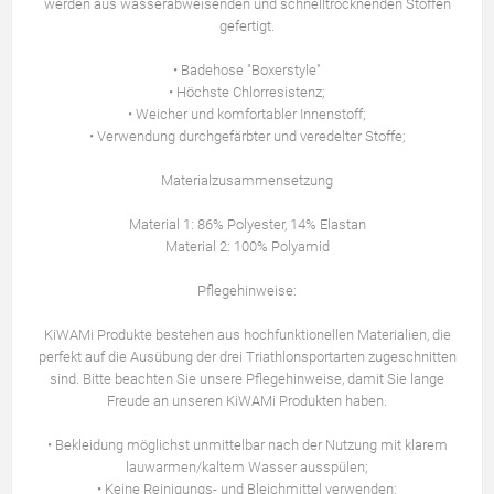
werden aus wasserabweisenden und schnelltrocknenden Stoffen
gefertigt.
• Badehose "Boxerstyle"
• Höchste Chlorresistenz;
• Weicher und komfortabler Innenstoff;
• Verwendung durchgefärbter und veredelter Stoffe;
Materialzusammensetzung
Material 1: 86% Polyester, 14% Elastan
Material 2: 100% Polyamid
Pflegehinweise:
KiWAMi Produkte bestehen aus hochfunktionellen Materialien, die
perfekt auf die Ausübung der drei Triathlonsportarten zugeschnitten
sind. Bitte beachten Sie unsere Pflegehinweise, damit Sie lange
Freude an unseren KiWAMi Produkten haben.
• Bekleidung möglichst unmittelbar nach der Nutzung mit klarem
lauwarmen/kaltem Wasser ausspülen;
• Keine Reinigungs- und Bleichmittel verwenden;