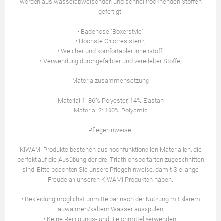
werden aus wasserabweisenden und schnelltrocknenden Stoffen
gefertigt.
• Badehose "Boxerstyle"
• Höchste Chlorresistenz;
• Weicher und komfortabler Innenstoff;
• Verwendung durchgefärbter und veredelter Stoffe;
Materialzusammensetzung
Material 1: 86% Polyester, 14% Elastan
Material 2: 100% Polyamid
Pflegehinweise:
KiWAMi Produkte bestehen aus hochfunktionellen Materialien, die
perfekt auf die Ausübung der drei Triathlonsportarten zugeschnitten
sind. Bitte beachten Sie unsere Pflegehinweise, damit Sie lange
Freude an unseren KiWAMi Produkten haben.
• Bekleidung möglichst unmittelbar nach der Nutzung mit klarem
lauwarmen/kaltem Wasser ausspülen;
• Keine Reinigungs- und Bleichmittel verwenden;