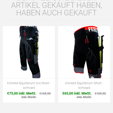
ARTIKEL GEKAUFT HABEN,
HABEN AUCH GEKAUFT
KiWAMi Equilibrium 3/4 Short -
KiWAMi Equilibrium Short -
schwarz
schwarz
€75,00 inkl. MwSt.
€65,00 inkl. MwSt.
€169,95
€159,95
inkl. MwSt.
inkl. MwSt.