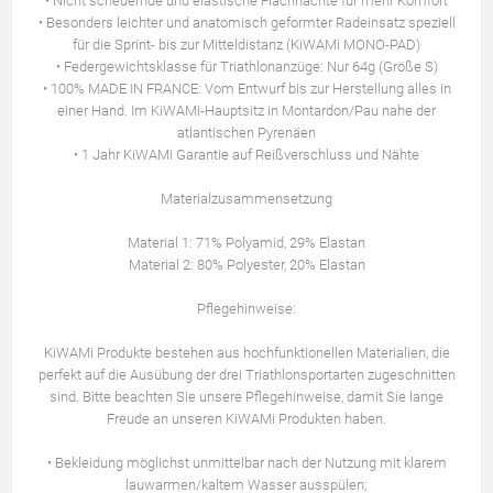
• Nicht scheuernde und elastische Flachnächte für mehr Komfort
• Besonders leichter und anatomisch geformter Radeinsatz speziell
für die Sprint- bis zur Mitteldistanz (KiWAMi MONO-PAD)
• Federgewichtsklasse für Triathlonanzüge: Nur 64g (Größe S)
• 100% MADE IN FRANCE: Vom Entwurf bis zur Herstellung alles in
einer Hand. Im KiWAMi-Hauptsitz in Montardon/Pau nahe der
atlantischen Pyrenäen
• 1 Jahr KiWAMi Garantie auf Reißverschluss und Nähte
Materialzusammensetzung
Material 1: 71% Polyamid, 29% Elastan
Material 2: 80% Polyester, 20% Elastan
Pflegehinweise:
KiWAMi Produkte bestehen aus hochfunktionellen Materialien, die
perfekt auf die Ausübung der drei Triathlonsportarten zugeschnitten
sind. Bitte beachten Sie unsere Pflegehinweise, damit Sie lange
Freude an unseren KiWAMi Produkten haben.
• Bekleidung möglichst unmittelbar nach der Nutzung mit klarem
lauwarmen/kaltem Wasser ausspülen;