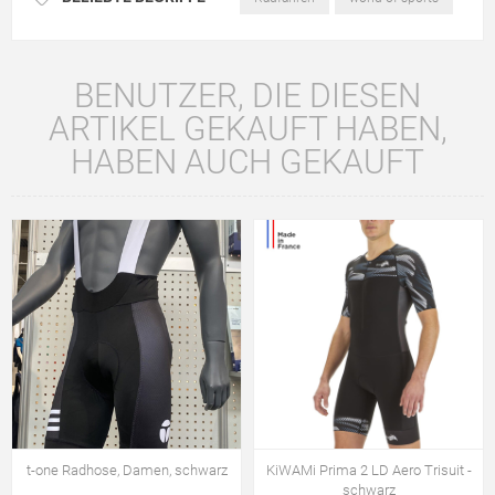
BENUTZER, DIE DIESEN
ARTIKEL GEKAUFT HABEN,
HABEN AUCH GEKAUFT
t-one Radhose, Damen, schwarz
KiWAMi Prima 2 LD Aero Trisuit -
schwarz