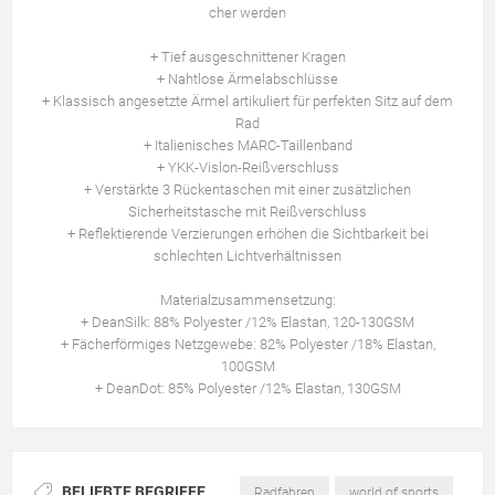
cher werden
+ Tief ausgeschnittener Kragen
+ Nahtlose Ärmelabschlüsse
+ Klassisch angesetzte Ärmel artikuliert für perfekten Sitz auf dem
Rad
+ Italienisches MARC-Taillenband
+ YKK-Vislon-Reißverschluss
+ Verstärkte 3 Rückentaschen mit einer zusätzlichen
Sicherheitstasche mit Reißverschluss
+ Reflektierende Verzierungen erhöhen die Sichtbarkeit bei
schlechten Lichtverhältnissen
Materialzusammensetzung:
+ DeanSilk: 88% Polyester /12% Elastan, 120-130GSM
+ Fächerförmiges Netzgewebe: 82% Polyester /18% Elastan,
100GSM
+ DeanDot: 85% Polyester /12% Elastan, 130GSM
BELIEBTE BEGRIFFE
Radfahren
world of sports