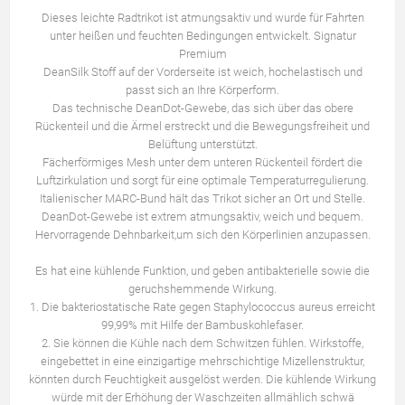
Dieses leichte Radtrikot ist atmungsaktiv und wurde für Fahrten
unter heißen und feuchten Bedingungen entwickelt. Signatur
Premium
DeanSilk Stoff auf der Vorderseite ist weich, hochelastisch und
passt sich an Ihre Körperform.
Das technische DeanDot-Gewebe, das sich über das obere
Rückenteil und die Ärmel erstreckt und die Bewegungsfreiheit und
Belüftung unterstützt.
Fächerförmiges Mesh unter dem unteren Rückenteil fördert die
Luftzirkulation und sorgt für eine optimale Temperaturregulierung.
Italienischer MARC-Bund hält das Trikot sicher an Ort und Stelle.
DeanDot-Gewebe ist extrem atmungsaktiv, weich und bequem.
Hervorragende Dehnbarkeit,um sich den Körperlinien anzupassen.
Es hat eine kühlende Funktion, und geben antibakterielle sowie die
geruchshemmende Wirkung.
1. Die bakteriostatische Rate gegen Staphylococcus aureus erreicht
99,99% mit Hilfe der Bambuskohlefaser.
2. Sie können die Kühle nach dem Schwitzen fühlen. Wirkstoffe,
eingebettet in eine einzigartige mehrschichtige Mizellenstruktur,
könnten durch Feuchtigkeit ausgelöst werden. Die kühlende Wirkung
würde mit der Erhöhung der Waschzeiten allmählich schwä