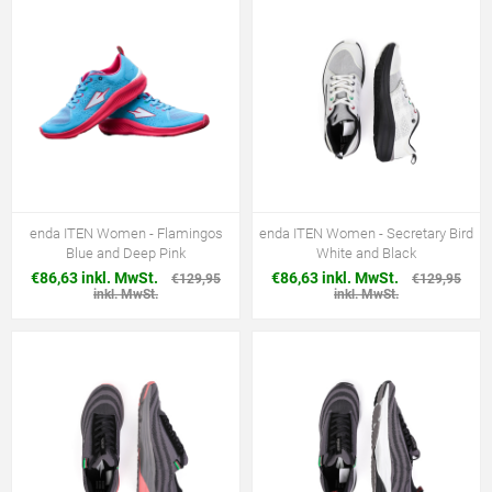
enda ITEN Women - Flamingos
enda ITEN Women - Secretary Bird
Blue and Deep Pink
White and Black
€86,63 inkl. MwSt.
€86,63 inkl. MwSt.
€129,95
€129,95
inkl. MwSt.
inkl. MwSt.