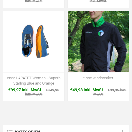
inkl. MwSt.
inkl. MwSt.
enda LAPATET Women - Superb
t-one windbreaker
Starling Blue and Orange
€99,97 inkl. MwSt.
€49,98 inkl. MwSt.
€149,95
€99,95 inkl.
inkl. MwSt.
MwSt.