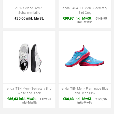
VIEW Selene SWIPE
enda LAPATET Men - Secretary
Schwimmbrille
Bird Grey
€35,00 inkl. MwSt.
€99,97 inkl. MwSt.
€149,95
inkl. MwSt.
enda ITEN Men - Secretary Bird
enda ITEN Men - Flamingos Blue
White and Black
and Deep Pink
€86,63 inkl. MwSt.
€86,63 inkl. MwSt.
€129,95
€129,95
inkl. MwSt.
inkl. MwSt.