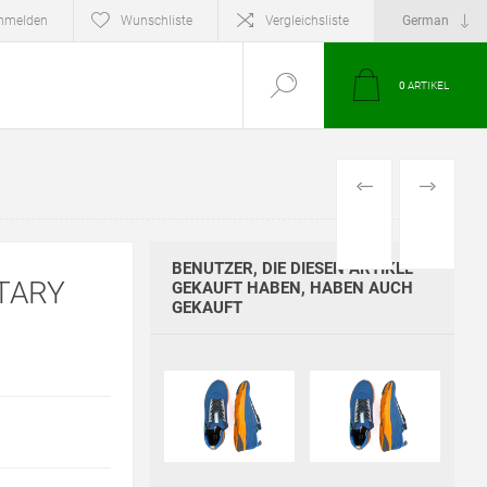
nmelden
Wunschliste
Vergleichsliste
0
ARTIKEL
VORHERIGES
NÄCHSTE
PRODUKT
PRODUKT
BENUTZER, DIE DIESEN ARTIKEL
TARY
GEKAUFT HABEN, HABEN AUCH
GEKAUFT