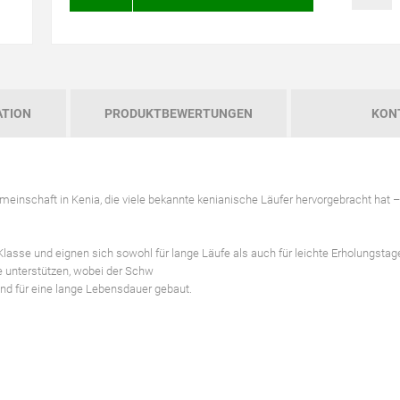
ATION
PRODUKTBEWERTUNGEN
KON
meinschaft in Kenia, die viele bekannte kenianische Läufer hervorgebracht hat – 
Klasse und eignen sich sowohl für lange Läufe als auch für leichte Erholungstag
fe unterstützen, wobei der Schw
ind für eine lange Lebensdauer gebaut.