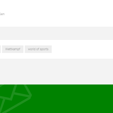
ßen
Wettkampf
world of sports