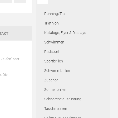
Running/Trail
Triathlon
Kataloge, Flyer & Displays
TAKT
Schwimmen
Radsport
„laufen“ oder
Sportbrillen
Schwimmbrillen
e. Die
Zubehör
Sonnenbrillen
Schnorchelausrüstung
Tauchmasken