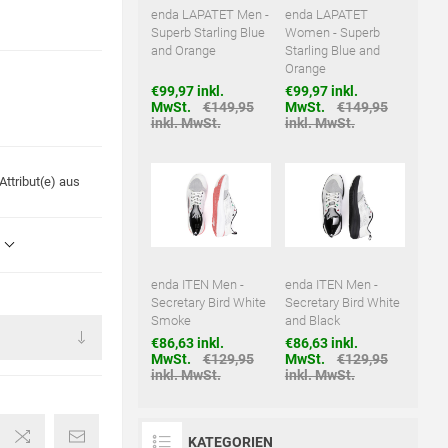
enda LAPATET Men -
enda LAPATET
Superb Starling Blue
Women - Superb
and Orange
Starling Blue and
Orange
€99,97 inkl.
€99,97 inkl.
MwSt.
€149,95
MwSt.
€149,95
inkl. MwSt.
inkl. MwSt.
ttribut(e) aus
enda ITEN Men -
enda ITEN Men -
Secretary Bird White
Secretary Bird White
Smoke
and Black
€86,63 inkl.
€86,63 inkl.
MwSt.
€129,95
MwSt.
€129,95
inkl. MwSt.
inkl. MwSt.
KATEGORIEN