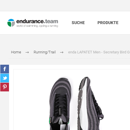
SUCHE
PRODUKTE
Home
Running/Trail
enda LAPATET Men - Secretary Bird G