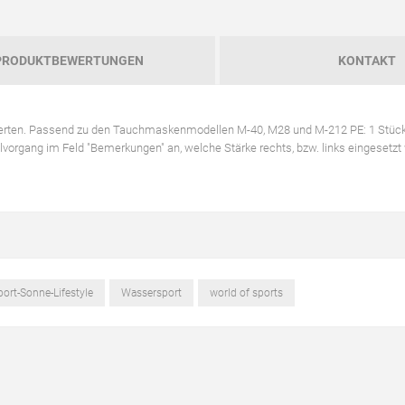
PRODUKTBEWERTUNGEN
KONTAKT
werten. Passend zu den Tauchmaskenmodellen M-40, M28 und M-212 PE: 1 Stüc
vorgang im Feld "Bemerkungen" an, welche Stärke rechts, bzw. links eingesetzt 
port-Sonne-Lifestyle
Wassersport
world of sports