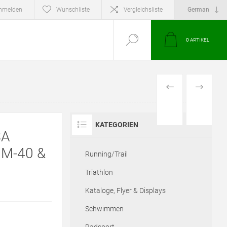
nmelden
Wunschliste
Vergleichsliste
0
ARTIKEL
VORHERIGES
NÄCHSTE
PRODUKT
PRODUKT
KATEGORIEN
SA
M-40 &
Running/Trail
Triathlon
Kataloge, Flyer & Displays
Schwimmen