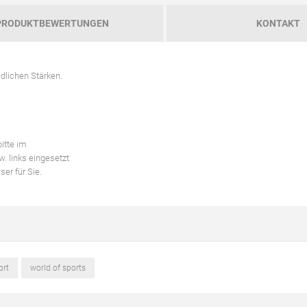
PRODUKTBEWERTUNGEN
KONTAKT
dlichen Stärken.
itte im
. links eingesetzt
er für Sie.
ort
world of sports