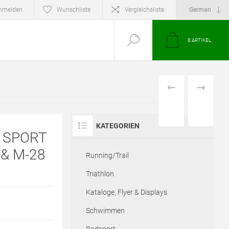
nmelden
Wunschliste
Vergleichsliste
0
ARTIKEL
VORHERIGES
NÄCHSTE
PRODUKT
PRODUKT
KATEGORIEN
 SPORT
& M-28
Running/Trail
Triathlon
Kataloge, Flyer & Displays
Schwimmen