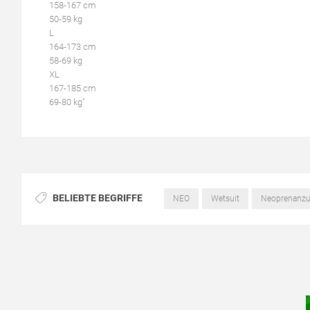
158-167 cm
50-59 kg
L
164-173 cm
58-69 kg
XL
167-185 cm
69-80 kg"
BELIEBTE BEGRIFFE
NEO
Wetsuit
Neoprenanz