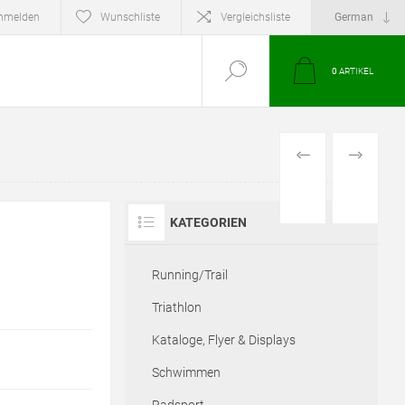
nmelden
Wunschliste
Vergleichsliste
0
ARTIKEL
VORHERIGES
NÄCHSTE
PRODUKT
PRODUKT
KATEGORIEN
Running/Trail
Triathlon
Kataloge, Flyer & Displays
Schwimmen