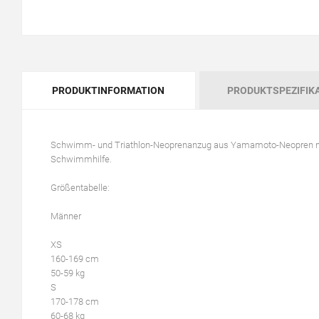
PRODUKTINFORMATION
PRODUKTSPEZIFIK
Schwimm- und Triathlon-Neoprenanzug aus Yamamoto-Neopren mit 
Schwimmhilfe.
Größentabelle:
Männer
XS
160-169 cm
50-59 kg
S
170-178 cm
60-68 kg