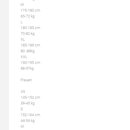
M
175-180 cm
65-72 kg
L
180-185 cm
70-82 kg
XL
185-189 cm
80 -88kg
XXL
190-195 cm
88-97kg
Frauen
XS
145-152 cm
39-45 kg
S
152-164 cm
44-54 kg
M