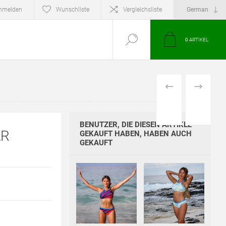
nmelden
Wunschliste
Vergleichsliste
0
ARTIKEL
VORHERIGES
NÄCHSTE
PRODUKT
PRODUKT
BENUTZER, DIE DIESEN ARTIKEL
AR
GEKAUFT HABEN, HABEN AUCH
GEKAUFT