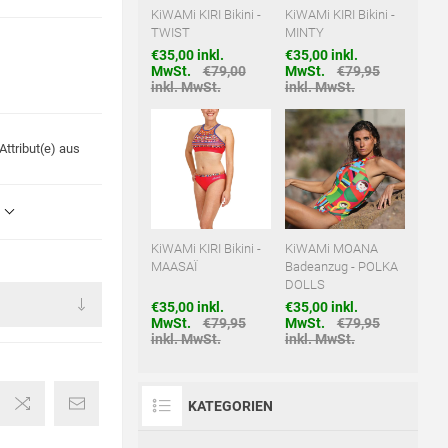
KiWAMi KIRI Bikini -
KiWAMi KIRI Bikini -
TWIST
MINTY
€35,00 inkl.
€35,00 inkl.
MwSt.
€79,00
MwSt.
€79,95
inkl. MwSt.
inkl. MwSt.
ttribut(e) aus
KiWAMi KIRI Bikini -
KiWAMi MOANA
MAASAÏ
Badeanzug - POLKA
DOLLS
€35,00 inkl.
€35,00 inkl.
MwSt.
€79,95
MwSt.
€79,95
inkl. MwSt.
inkl. MwSt.
KATEGORIEN