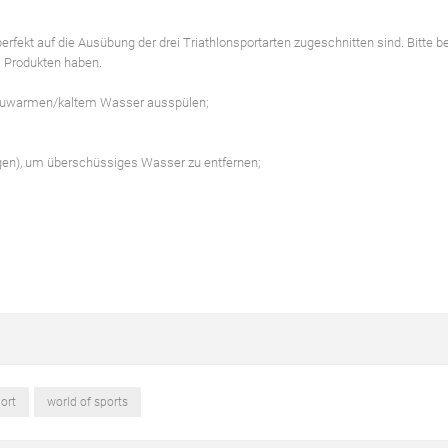
rfekt auf die Ausübung der drei Triathlonsportarten zugeschnitten sind. Bitte b
i Produkten haben.
 lauwarmen/kaltem Wasser ausspülen;
ngen), um überschüssiges Wasser zu entfernen;
ort
world of sports