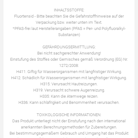
INHALTSSTOFFE:
Fluortensid - Bitte beachten Sie die Gefahrstoffhinweise auf der
Verpackung bzw. weiter unten im Text.
*PFAS-frei laut Herstellerangaben (PFAS = Per- und Polyfluoralkyl-
Substanzen)
GEFÄHRDUNGSERMITTLUNG:
Bei nicht sachgerechter Anwendung!
Einstufung des Stoffes oder Gemisches gemäß Verordnung (EG) Nr.
1272/2008:
H411: Giftig für Wasserorganismen mit langfristiger Wirkung.
H412: Schädlich für Wasserorganismen mit langfristiger Wirkgung.
H315: Verursacht Hautreizungen.
H319: Verursacht schwere Augenreizung.
H335: Kann die Atemwege reizen.
H336: Kann schläfrigkeit und Benommenheit verursachen.
TOXIKOLOGISCHE INFORMATIONEN:
Das Produkt unterliegt nicht der Einstufung nach den international
anerkannten Berechnungsmethoden für Zubereitungen.
Bei bestimmungsgemäßem Gebrauch und Umgang hat das Produkt