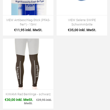
VIEW Antibeschlag-Stick (PFAS-
VIEW Selene SWIPE
frei*) - 15ml
Schwimmbrille
€11,95 inkl. MwSt.
€35,00 inkl. MwSt.
KiWAMi Rad Beinlinge - schwarz
€30,00 inkl. MwSt.
€39,95 inkl.
MwSt.