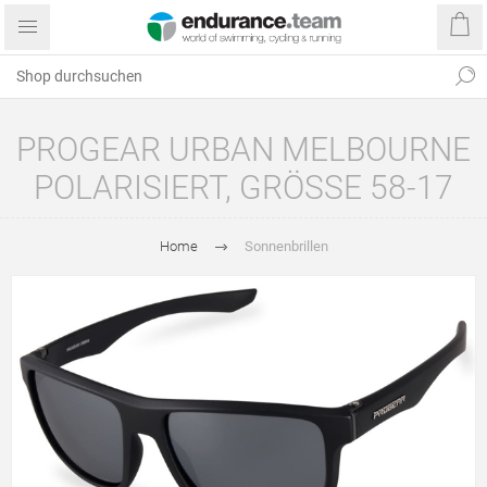
PROGEAR URBAN MELBOURNE
POLARISIERT, GRÖSSE 58-17
Home
Sonnenbrillen