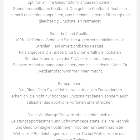
optimal an Ihre Gesichtsform anpassen können.
Schnell verstellbares Kopfband: Das geteilte Kopfband lässt sich
schnell und einfach anpassen, was für einen sicheren Sitz sorgt und
gleichzeitig Druckstellen vermeidet.
Sicherheit und Qualität:
100% UV-Schutz: Schützen Sie Ihre Augen vor schädlichen UV-
Strahlen – ein unverzichtbares Feature.
Fina approved: Die „Blade Orca Swipe“ erfüllt die höchsten
Standards und ist von der FINA, dem internationalen
Schwimmsportverband, zugelassen, was sie zur idealen Wahl für
Wettkampfschwimmer:innen macht.
Farboptionen:
Die „Blade Orca Swipe“ ist in zwei attraktiven Farbvarianten
erhältlich, die nicht nur höchste Funktionalität bieten, sondern auch
stilsicher das sportliche Auftreten unterstreichen.
Diese Wettkampf-Schwimmbrille richtet sich an
Leistungssportler:innen und Schwimmbegeisterte, die ihre Technik
und Geschwindigkeit optimieren möchten, um beim nächsten
Wettkampf Bestleistungen zu erzielen. Ob bei Wettkämpfen oder
intensivem Training